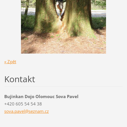
« Zpět
Kontakt
Bujinkan Dojo Olomouc Sova Pavel
+420 605 54 54 38
sova.pav
el@sezna
m.cz