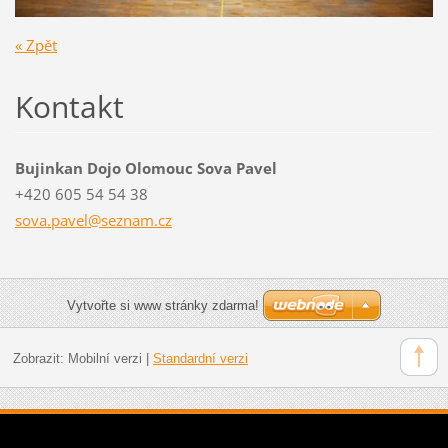
« Zpět
Kontakt
Bujinkan Dojo Olomouc Sova Pavel
+420 605 54 54 38
sova.pav
el@sezna
m.cz
Vytvořte si www stránky zdarma!
Zobrazit:
Mobilní verzi
|
Standardní verzi