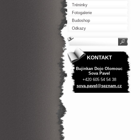
Tréninky
Fotogalerie
Budoshop
Odkazy
KONTAKT
Bujinkan Dojo Olomouc
Sova Pavel
+420 605 54 54 38
sova.pav
el@sezna
m.cz