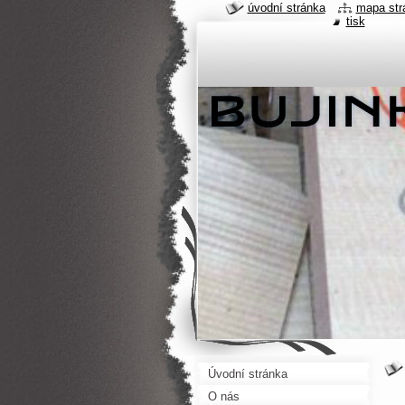
úvodní stránka
mapa str
tisk
Úvodní stránka
O nás